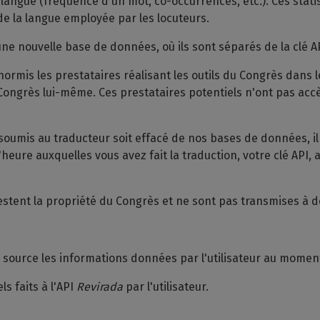
la langue (fréquence d'un mot, co-occurrences, etc.). Ces sta
 de la langue employée par les locuteurs.
e nouvelle base de données, où ils sont séparés de la clé A
hormis les prestataires réalisant les outils du Congrès dans 
ongrès lui-même. Ces prestataires potentiels n'ont pas accès 
soumis au traducteur soit effacé de nos bases de données, il 
'heure auxquelles vous avez fait la traduction, votre clé API, 
estent la propriété du Congrès et ne sont pas transmises à de
r source les informations données par l'utilisateur au mome
s faits à l'API
Revirada
par l'utilisateur.