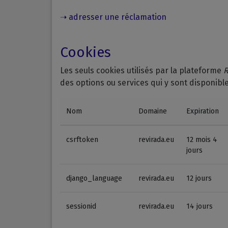
➝ adresser une réclamation
Cookies
Les seuls cookies utilisés par la plateforme
R
des options ou services qui y sont disponible
Nom
Domaine
Expiration
csrftoken
revirada.eu
12 mois 4
jours
django_language
revirada.eu
12 jours
sessionid
revirada.eu
14 jours